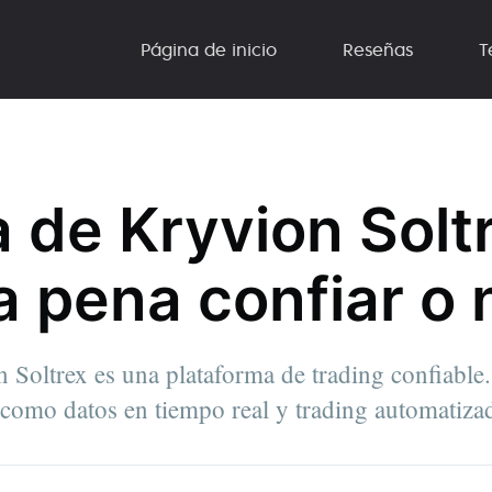
Página de inicio
Reseñas
T
 de Kryvion Solt
a pena confiar o 
 Soltrex es una plataforma de trading confiable
e como datos en tiempo real y trading automatiza