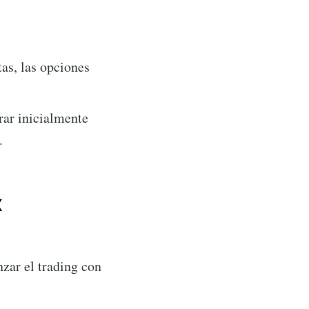
as, las opciones
rar inicialmente
.
x
zar el trading con