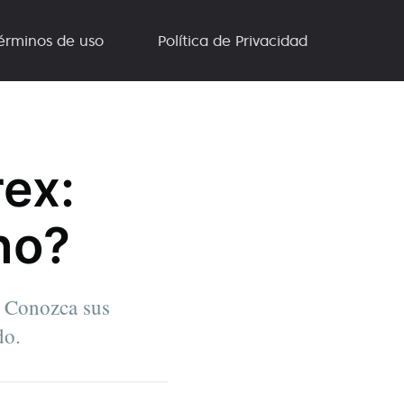
érminos de uso
Política de Privacidad
rex:
no?
. Conozca sus
do.