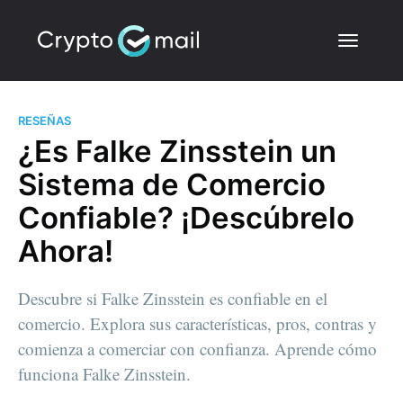
RESEÑAS
¿Es Falke Zinsstein un
Sistema de Comercio
Confiable? ¡Descúbrelo
Ahora!
Descubre si Falke Zinsstein es confiable en el
comercio. Explora sus características, pros, contras y
comienza a comerciar con confianza. Aprende cómo
funciona Falke Zinsstein.