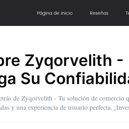
Página de inicio
Reseñas
T
re Zyqorvelith -
iga Su Confiabili
etrás de Zyqorvelith - Tu solución de comercio 
das y una experiencia de usuario perfecta. ¡Inve