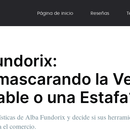
Página de inicio
Reseñas
T
undorix:
ascarando la Ve
able o una Estafa
ísticas de Alba Fundorix y decide si sus herramie
a el comercio.